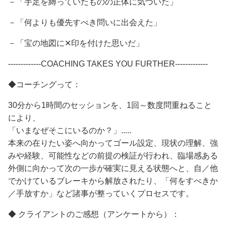
－「手足を縛っていたものの正体に気づいた」
－「何よりも優先すべき問いに出会えた」
－「宝の地図に✕印を付けた思いだ」
-------------COACHING TAKES YOU FURTHER-------------
◆コーチングって：
30分から1時間のセッションを、1回～数度問重ねること
により、
「いまなぜそこにいるのか？」.....
本来の在りたい姿へ向かってゴール設定、現状の理解、強
みや経験、可能性などの前提の検証が行われ、臨場感ある
外側に向かって次の一歩が確実に見える状態へと、自／他
でかけているブレーキから解放されたり、「何をすべきか
／手放すか」など諸事が整っていくプロセスです。
◆ クライアントのご感想（アンケートから）：