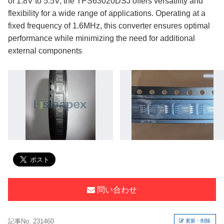
of 1.8V to 5.5V, the TPS63020DSJ offers versatility and
flexibility for a wide range of applications. Operating at a
fixed frequency of 1.6MHz, this converter ensures optimal
performance while minimizing the need for additional
external components
問い合わせ
記事No. 231460
更新・削除