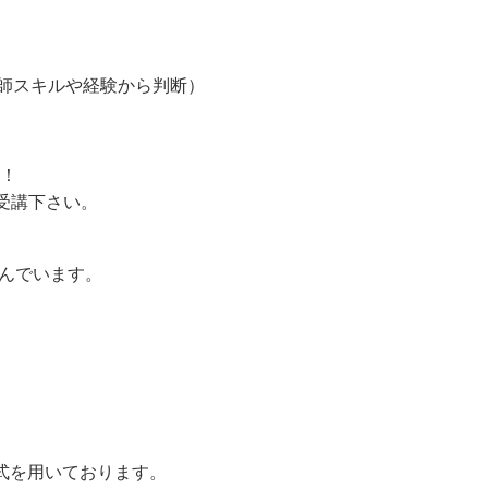
語教師スキルや経験から判断）
す！
を受講下さい。
んでいます。
形式を用いております。