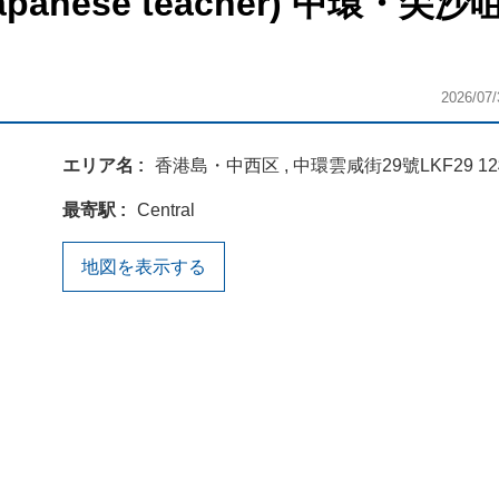
nese teacher) 中環・尖沙
2026/07/
エリア名
香港島・中西区 , 中環雲咸街29號LKF29 1
最寄駅
Central
地図を表示する