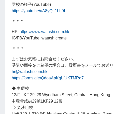
学校の様子(YouTube)：
https://youtu.be/uA8yQ_1LL9I
＊＊＊
HP:
https://www.watashi.com.hk
IG/FB/YouTube: watashicreate
＊＊＊
まずはお気軽にお問合せください。
受講や面接をご希望の場合は、履歴書をメールでお送り
hr@watashi.com.hk
https://forms.gle/QdoaApKgLfUKTMRq7
◆ 中環校
12/F, LKF 29, 29 Wyndham Street, Central, Hong Kong
中環雲咸街29號LKF29 12樓
◇ 尖沙咀校
Unit 329 & 330,3/F.,Hankow Centre, 5-15 Hankow Road,