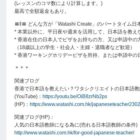
(レッスンのコマ数により計算します。)
最高で全額返金もあり。
〓‖〓 どんな方が「Watashi Create」のパートタ
* 本業以外に、平日夜や週末を活用して、日本語を教え
* 香港在住の日本人でビザをお持ちの方、又は申請中の
（18歳以上の学生・社会人・主婦・退職者など歓迎）
* 香港ワーキングホリデービザを所持、または申請中の
＊＊＊
関連ブログ
香港で日本語を教えたい？ワタシクリエイトの日本語教師 S
(YouTube)：
https://youtu.be/OiB8zrNb2ps
(HP)：
https://www.watashi.com.hk/japaneseteacher2302
関連ブログ(HP)：
人気の日本語教師になる為に(売れる日本語教師の条件)
http://www.watashi.com.hk/for-good-japanese-teacher/