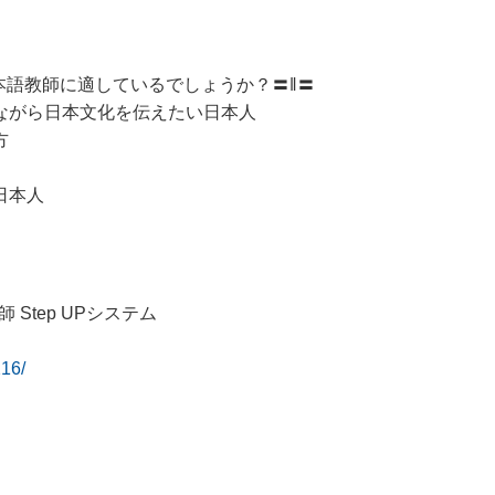
イム日本語教師に適しているでしょうか？〓‖〓
ながら日本文化を伝えたい日本人
方
日本人
tep UPシステム
16/