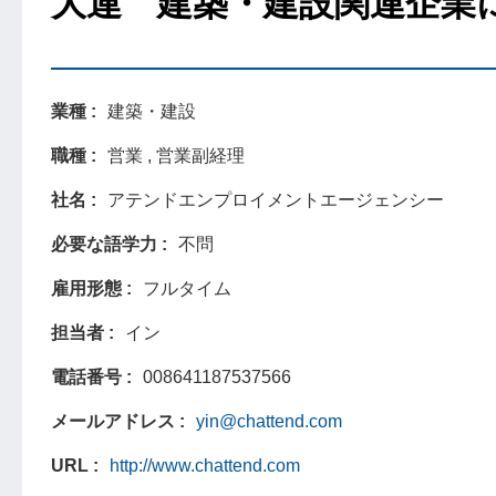
大連 建築・建設関連企業
業種
建築・建設
職種
営業 , 営業副経理
社名
アテンドエンプロイメントエージェンシー
必要な語学力
不問
雇用形態
フルタイム
担当者
イン
電話番号
008641187537566
メールアドレス
yin@chattend.com
URL
http://www.chattend.com