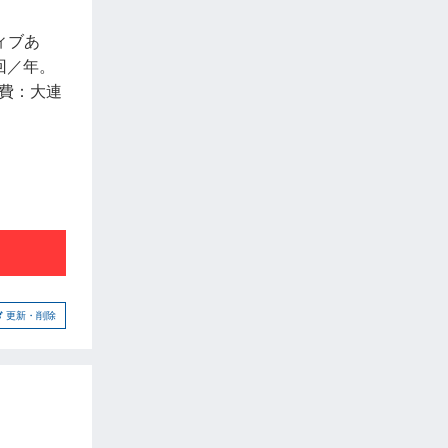
ィブあ
回／年。
費：大連
更新・削除