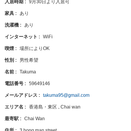
入居時期
9月30日より入居可
家具
あり
洗濯機
あり
インターネット
WiFi
喫煙
場所によりOK
性別
男性希望
名前
Takuma
電話番号
59649146
メールアドレス
takuma95@gmail.com
エリア名
香港島・東区 , Chai wan
最寄駅
Chai Wan
住所
3 hong man street