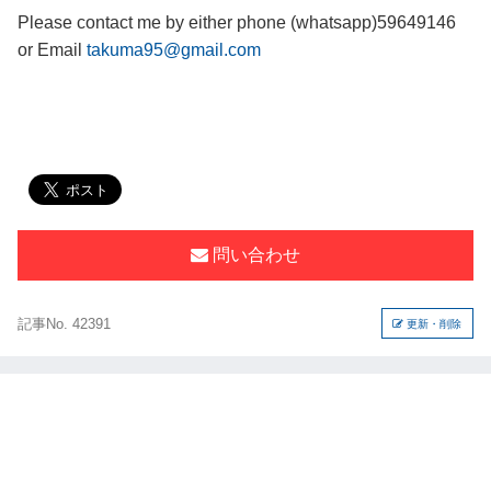
Please contact me by either phone (whatsapp)59649146
or Email
takuma95@gmail.com
問い合わせ
記事No. 42391
更新・削除